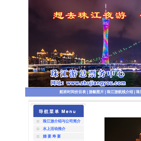
航班时间价目表
|
游艇图片
|
珠江游航线介绍
|
珠
珠江游介绍与公司简介
水上活动推介
婚 宴 寿 宴