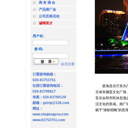
商 务 酒 会
产品推广会
公司庆典活动
诚聘英才
用户名:
密 码:
会员注册
订票咨询热线：
020-83753751
社团订票咨询电话：
星海音乐厅东为广东
020-83799817
主体东侧是文化广场
传真：020-83790129
音乐会和市民休息漫
邮箱：gztrip@126.com
汉文化的形成。南广
网址：
赋于“渔歌唱晚”的意
www.zhujiangyou.com
www.83753751.com