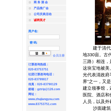
商 务 酒 会
产品推广会
公司庆典活动
诚聘英才
用户名:
密 码:
建于清代和
地330亩。
会员注册
三路）相连，
订票咨询热线：
这块宝地被美
020-83753751
光代表清政府
社团订票咨询电话：
020-83799817
界”之一，又是
传真：020-83790129
建立领事馆，
邮箱：gztrip@126.com
网址：
医院、酒店和
www.zhujiangyou.com
人员，以及外
www.83753751.com
沙面建筑物