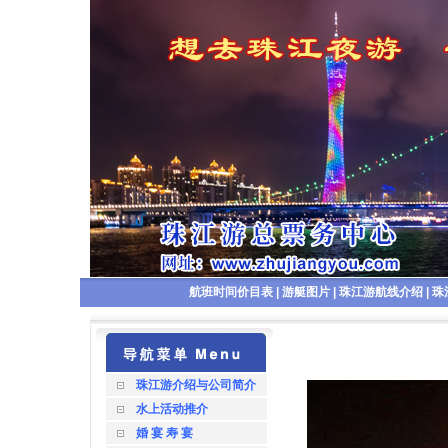
航班时间价目表
|
游艇图片
|
珠江游航线介绍
|
珠
珠江游介绍与公司简介
水上活动推介
婚 宴 寿 宴