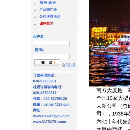
商 务 酒 会
产品推广会
公司庆典活动
诚聘英才
用户名:
密 码:
会员注册
订票咨询热线：
020-83753751
社团订票咨询电话：
南方大厦是一
020-83799817
全国10家大型
传真：020-83790129
邮箱：gztrip@126.com
大新公司（总
网址：
司），1938
www.zhujiangyou.com
六七十年代先
www.83753751.com
大厦由西楼、