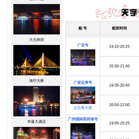
船 号
航班
时间
大元帅府
广百号
19:10-20:25
20:30-21:40
点击看大图
海印大桥
广发证券号
19:35-20:45
20:50-22:00
点击看大图
广州国际医药港号
华厦大酒店
19:05-20:25