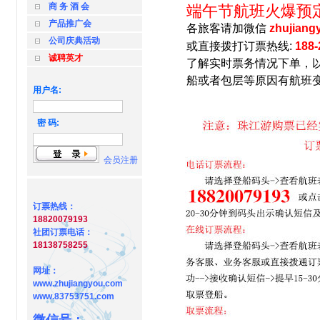
商 务 酒 会
端午节航班火爆预
产品推广会
各旅客请加微信
zhujiang
公司庆典活动
或直接拨打订票热线:
188-
诚聘英才
了解实时票务情况下单，
船或者包层等原因有航班
用户名:
密 码:
会员注册
订票热线：
18820079193
社团订票电话：
18138758255
网址：
www.zhujiangyou.com
www.83753751.com