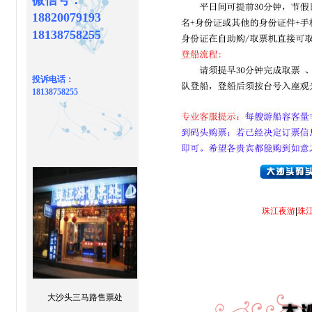
微信号：
18820079193
18138758255
投诉电话：
18138758255
珠江夜游
|
珠
大沙头三马路售票处