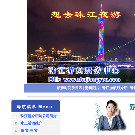
航班时间价目表
|
游艇图片
|
珠江游航线介绍
|
珠
珠江游介绍与公司简介
水上活动推介
婚 宴 寿 宴